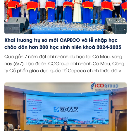
Khai trương trụ sở mới CAPECO và lễ nhập học
chào đón hơn 200 học sinh niên khoá 2024-2025
Qua gần 7 năm đặt chi nhánh du học tại Cà Mau, sáng
nay (6/7), Tập đoàn ICOGroup chi nhánh Cà Mau, Công
ty Cổ phần giáo dục quốc tế Capeco chính thức dời về
trụ sở mới, tại lô số 11-12 khu ND1A đường số 1, Khu đô thị
Happy Home, phường Tân Thành, TP Cà Mau.