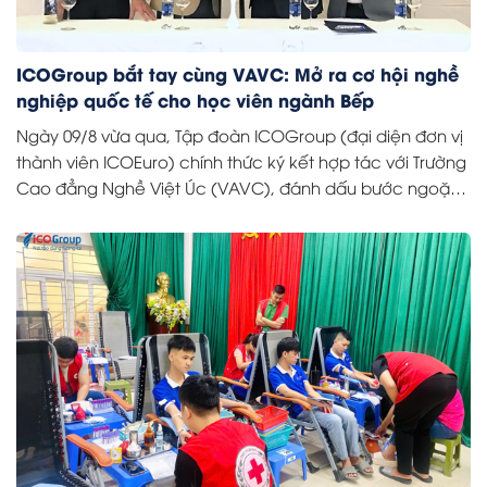
ICOGroup bắt tay cùng VAVC: Mở ra cơ hội nghề
nghiệp quốc tế cho học viên ngành Bếp
Ngày 09/8 vừa qua, Tập đoàn ICOGroup (đại diện đơn vị
thành viên ICOEuro) chính thức ký kết hợp tác với Trường
Cao đẳng Nghề Việt Úc (VAVC), đánh dấu bước ngoặt
quan trọng trong việc đào tạo nguồn nhân lực chất
lượng cao cho ngành Ẩm thực quốc tế.