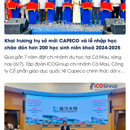
Khai trương trụ sở mới CAPECO và lễ nhập học
chào đón hơn 200 học sinh niên khoá 2024-2025
Qua gần 7 năm đặt chi nhánh du học tại Cà Mau, sáng
nay (6/7), Tập đoàn ICOGroup chi nhánh Cà Mau, Công
ty Cổ phần giáo dục quốc tế Capeco chính thức dời về
trụ sở mới, tại lô số 11-12 khu ND1A đường số 1, Khu đô thị
Happy Home, phường Tân Thành, TP Cà Mau.