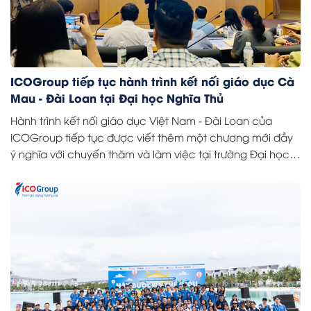
ICOGroup tiếp tục hành trình kết nối giáo dục Cà
Mau - Đài Loan tại Đại học Nghĩa Thủ
Hành trình kết nối giáo dục Việt Nam - Đài Loan của
ICOGroup tiếp tục được viết thêm một chương mới đầy
ý nghĩa với chuyến thăm và làm việc tại trường Đại học
Nghĩa Thủ. Đây là lần thứ ba ICO Cà Mau có dịp trở lại
ngôi trường thuộc Tập đoàn Nghĩa Liên, nơi sở hữu cơ sở
vật chất hiện đại và chương trình đào tạo đa dạng, thu
hút nhiều sinh viên quốc tế theo học.