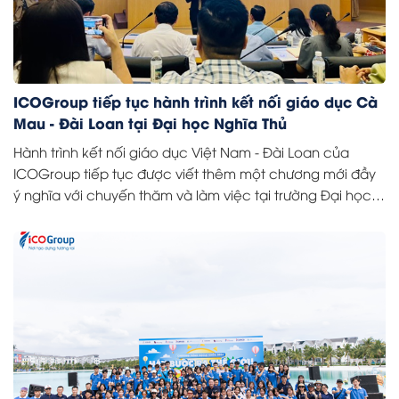
ICOGroup tiếp tục hành trình kết nối giáo dục Cà
Mau - Đài Loan tại Đại học Nghĩa Thủ
Hành trình kết nối giáo dục Việt Nam - Đài Loan của
ICOGroup tiếp tục được viết thêm một chương mới đầy
ý nghĩa với chuyến thăm và làm việc tại trường Đại học
Nghĩa Thủ. Đây là lần thứ ba ICO Cà Mau có dịp trở lại
ngôi trường thuộc Tập đoàn Nghĩa Liên, nơi sở hữu cơ sở
vật chất hiện đại và chương trình đào tạo đa dạng, thu
hút nhiều sinh viên quốc tế theo học.