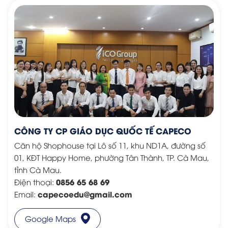
CÔNG TY CP GIÁO DỤC QUỐC TẾ CAPECO
Căn hộ Shophouse tại Lô số 11, khu ND1A, đường số
01, KĐT Happy Home, phường Tân Thành, TP. Cà Mau,
tỉnh Cà Mau.
0856 65 68 69
Điện thoại:
capecoedu@gmail.com
Email:
Google Maps