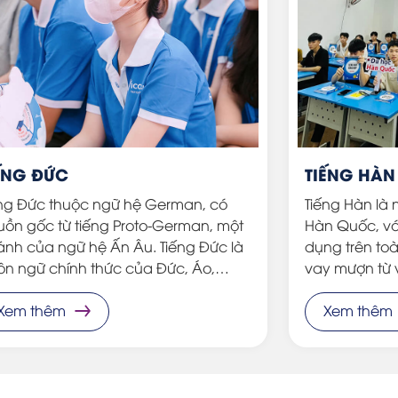
ẾNG ĐỨC
TIẾNG HÀN
ếng Đức thuộc ngữ hệ German, có
Tiếng Hàn là
ồn gốc từ tiếng Proto-German, một
Hàn Quốc, với
nh của ngữ hệ Ấn Âu. Tiếng Đức là
dụng trên toà
ôn ngữ chính thức của Đức, Áo,
vay mượn từ 
chtenstein, Thụy Sĩ, và một số khu vực
biệt là các t
ỉ, Ý, Luxembourg, Ba Lan, và Cộng
Xem thêm
và khoa học k
Xem thêm
a Séc.