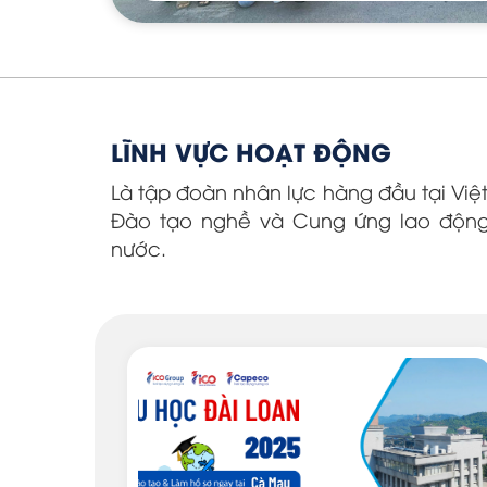
LĨNH VỰC HOẠT ĐỘNG
Là tập đoàn nhân lực hàng đầu tại Việ
Đào tạo nghề và Cung ứng lao động 
nước.