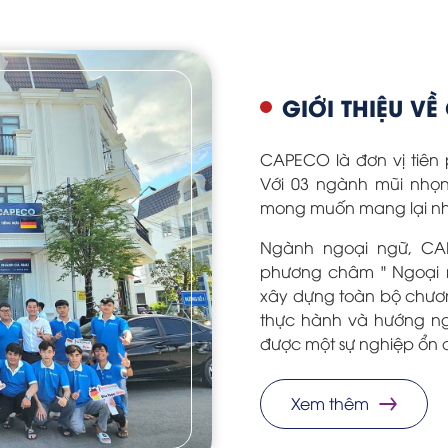
GIỚI THIỆU VỀ
CAPECO là đơn vị tiên 
Với 03 ngành mũi nhọn
mong muốn mang lại nhi
Ngành ngoại ngữ, CAP
phương châm " Ngoại n
xây dựng toàn bộ chươn
thực hành và hướng ngh
được một sự nghiệp ổn 
Xem thêm