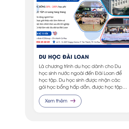
DU HỌC ĐÀI LOAN
uốc được
Là chương trình du học dành cho Du
ống giáo
học sinh nước ngoài đến Đài Loan để
 sự chú
học tập. Du học sinh được nhận các
 lượng
gói học bổng hấp dẫn, được học tập
tại môi trường giáo dục tiên tiến, hiện
đại, và được cấp bằng Đại học có giá
Xem thêm
trị quốc tế.