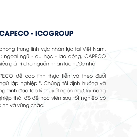
CAPECO - ICOGROUP
phong trong lĩnh vực nhân lực tại Việt Nam.
: ngoại ngữ - du học - lao động, CAPECO
ều giá trị cho nguồn nhân lực nước nhà.
ECO đề cao tính thực tiễn và theo đuổi
gữ lập nghiệp ". Chúng tôi định hướng và
g trình đào tạo lý thuyết ngôn ngữ, kỹ năng
iệp thái độ để học viên sau tốt nghiệp có
định và vững chắc.