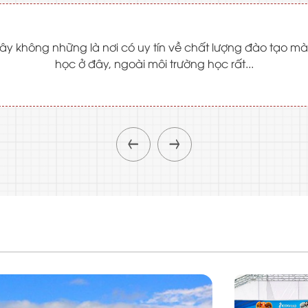
y không những là nơi có uy tín về chất lượng đào tạo mà 
học ở đây, ngoài môi trường học rất...