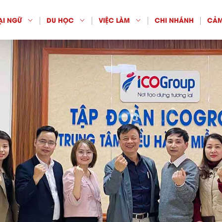
ẠI NGỮ
DU HỌC
VIỆC LÀM
CHI NHÁNH
CẢM