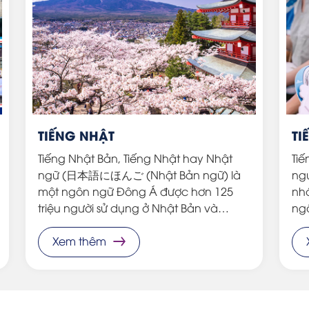
TIẾNG NHẬT
TI
Tiếng Nhật Bản, Tiếng Nhật hay Nhật
Ti
ngữ (日本語にほんご (Nhật Bản ngữ) là
ngu
một ngôn ngữ Đông Á được hơn 125
nhá
triệu người sử dụng ở Nhật Bản và
ng
những cộng đồng dân di cư Nhật Bản
Lie
khắp thế giới.
Xem thêm
ở B
hò